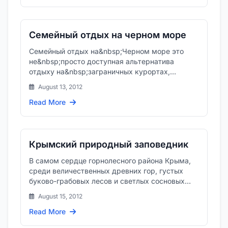
Семейный отдых на черном море
Семейный отдых на&nbsp;Черном море это
не&nbsp;просто доступная альтернатива
отдыху на&nbsp;заграничных курортах,
но&nbsp;и&nbsp;оздоровление в&nbsp;у...
August 13, 2012
Read More
Крымский природный заповедник
В самом сердце горнолесного района Крыма,
среди величественных древних гор, густых
буково-грабовых лесов и светлых сосновых
рощ некогда простирались ц...
August 15, 2012
Read More