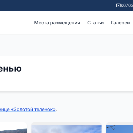
k6763
Места размещения
Статьи
Галереи
сенью
нице «Золотой теленок»
.