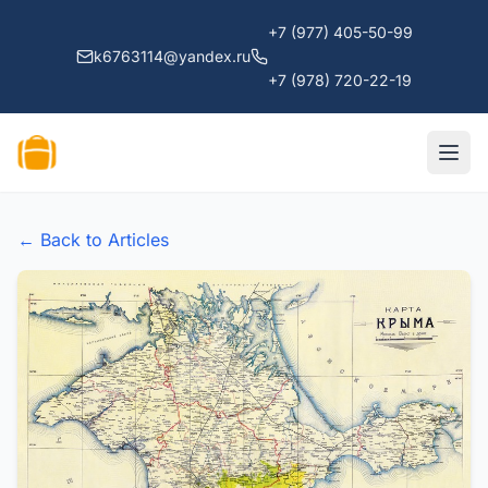
+7 (977) 405-50-99
k6763114@yandex.ru
+7 (978) 720-22-19
← Back to Articles